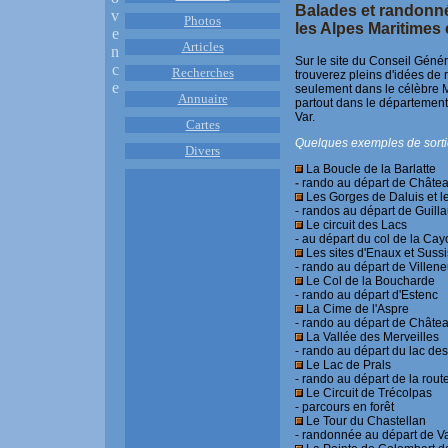
Balades et randonné
v
Photos
les Alpes Maritimes e
e
Articles
n
Sur le site du Conseil Géné
c
Recherches
trouverez pleins d'idées de
e
seulement dans le célèbre 
Annuaire
partout dans le département 
Var.
Cartes
Quelques exemples de sorti
Divers
La Boucle de la Barlatte
-
rando au départ de Châtea
Les Gorges de Daluis et l
- randos au départ de Guil
Le circuit des Lacs
- au départ du col de la Cay
Les sites d'Enaux et Sussi
- rando au départ de Villen
Le Col de la Boucharde
- rando au départ d'Estenc
La Cime de l'Aspre
- rando au départ de Châte
La Vallée des Merveilles
- rando au départ du lac d
Le Lac de Prals
- rando au départ de la rou
Le Circuit de Trécolpas
- parcours en forêt
Le Tour du Chastellan
- randonnée au départ de V