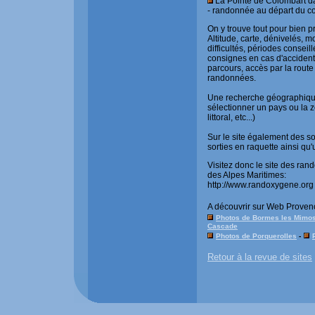
La Pointe de Colombart da
- randonnée au départ du co
On y trouve tout pour bien 
Altitude, carte, dénivelés, 
difficultés, périodes conseil
consignes en cas d'accident,
parcours, accès par la rout
randonnées.
Une recherche géographique 
sélectionner un pays ou la 
littoral, etc...)
Sur le site également des s
sorties en raquette ainsi qu
Visitez donc le site des ra
des Alpes Maritimes:
http://www.randoxygene.org
A découvrir sur Web Provenc
Photos de Bormes les Mimo
Cascade
Photos de Porquerolles
-
Retour à la revue de sites