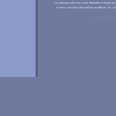
La calanque d'En-Vau entre Marseille et Cassis est 
et l'eau y est donc plus fraîche qu'ailleurs. On y
------------
-----------------